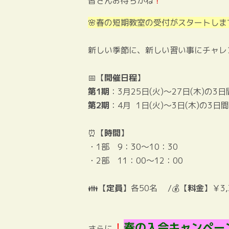
皆さんお待ちかね
！
🌸
春の短期教室の受付がスタートします
新しい季節に、新しい習い事にチャレ
📅【
開催日程
】
第1期
：3月25日(火)～27日(木)の3日
第2期
：4月 1日(火)～3日(木)の3日間
⏰【
時間
】
・1部 9：30～10：30
・2部 11：00～12：00
👪【
定員
】各50名 /💰【
料金
】￥3,
！
春の入会キャンペー
さらに